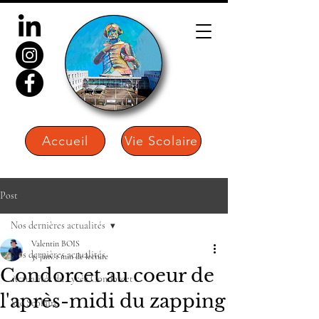
Accueil
Vie Scolaire
Post
Nos dernières actualités
Valentin BOIS
Nos dernières actualités
31 janv.
1 min de lecture
Condorcet au coeur de
Actualités du Lycée Condorcet
l'après-midi du zapping
Vie Scolaire