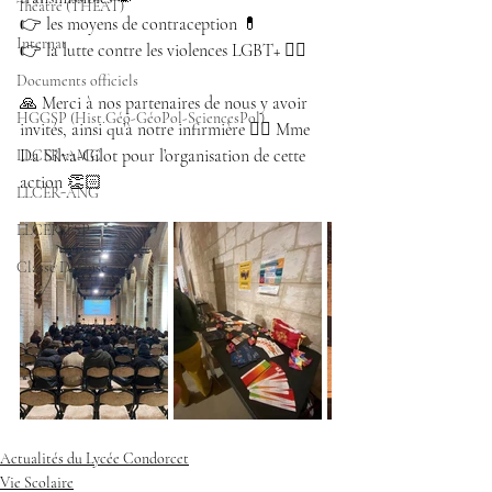
Théâtre (THEAT)
👉 les moyens de contraception 💊
Internat
👉 la lutte contre les violences LGBT+ 🏳️‍🌈
Documents officiels
🙏 Merci à nos partenaires de nous y avoir 
HGGSP (Hist.Géo-GéoPol-SciencesPol)
invités, ainsi qu’à notre infirmière 👩‍⚕️ Mme 
Da Silva-Gilot pour l’organisation de cette 
LLCER-AMC
action 👏🏻
LLCER-ANG
LLCER-ESP
Classe Défense
Actualités du Lycée Condorcet
Vie Scolaire