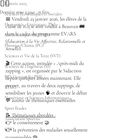
👍🏻
Rentrée 2025
Dernière mise à jour :
16 févr.
Sciences Économiques et Sociales
📅 Vendredi 23 janvier 2026, les élèves de la 
Humanités - Littérature- Philo
classe de 1G3 se sont rendus à Beauvais 🚌 
dans le cadre du programme EVARS 
Mathématiques (MATHS)
(
Éducation à la Vie Affective, Relationnelle et 
Physique/Chimie (PC)
Sexuelle
).
Sciences et Vie de la Terre (SVT)
🎬 Cette action, intitulée « Après-midi du 
Sciences de l’Ingénieur (SI)
zapping », est organisée par le Sidaction 
BTS Gestion des PME
depuis quelques années maintenant. Elle 
permet, au travers de deux zappings, de 
STMG
sensibiliser les jeunes 🧠 et d’ouvrir le débat 
Numérique et Sciences Informatiques
💬 autour de thématiques essentielles.
Sport Etudes
📝 Thématiques abordées :
Association Sportive
👉 le consentement 🤝
CDI
👉 la prévention des maladies sexuellement 
transmissibles 🦠