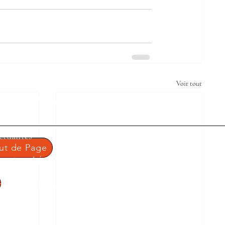
Voir tout
 MÉRU
AVIGATION RAPIDE
NOS CO
tualités
1 rue Condo
ut de Page
Tel : 03.
entions Légales
Mail :
ce
litique de confidentialité
ontact