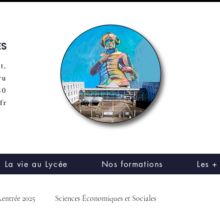
ES
t,
ru
80
fr
La vie au Lycée
Nos formations
Les +
entrée 2025
Sciences Économiques et Sociales