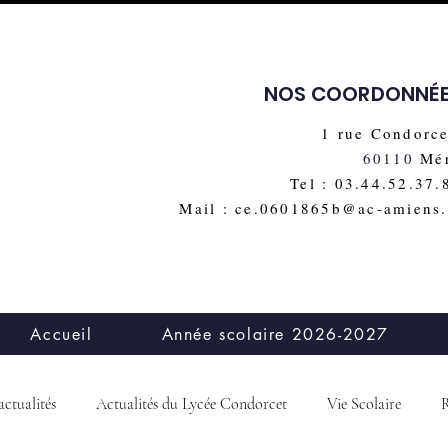
NOS COORDONNÉ
1 rue Condorce
60110
Mé
Tel : 03.44.52.37.
Mail : ce.0601865b@ac-amiens.
Accueil
Année scolaire 2026-2027
actualités
Actualités du Lycée Condorcet
Vie Scolaire
R