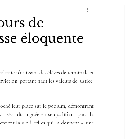
Chimie (PC)
Sciences et Vie de la Terre (SVT)
ours de
esse éloquente
ique et Sciences Informatiques
Sport Etudes
uments officiels
idoirie réunissant des élèves de terminale et 
viction, portant haut les valeurs de justice, 
G
LLCER-ESP
Classe Défense
roché leur place sur le podium, démontrant 
a s’est distinguée en se qualifiant pour la 
ennent la vie à celles qui la donnent », une 