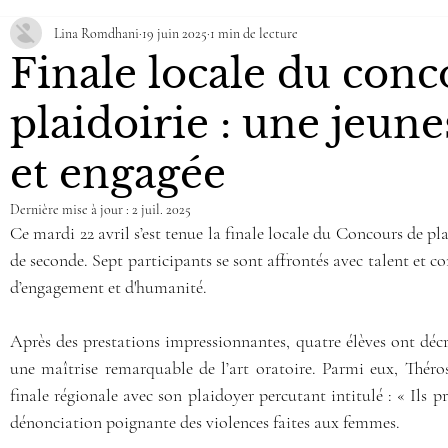
Lina Romdhani
19 juin 2025
1 min de lecture
és - Littérature- Philo
Mathématiques (MATHS)
Physique/
Finale locale du conc
plaidoirie : une jeun
 de l’Ingénieur (SI)
BTS Gestion des PME
STMG
Numér
et engagée
tion Sportive
CDI
Théâtre (THEAT)
Internat
Doc
Dernière mise à jour :
2 juil. 2025
Ce mardi 22 avril s’est tenue la finale locale du Concours de pla
de seconde. Sept participants se sont affrontés avec talent et con
Hist.Géo-GéoPol-SciencesPol)
LLCER-AMC
LLCER-AN
d’engagement et d'humanité.
Après des prestations impressionnantes, quatre élèves ont déc
une maîtrise remarquable de l’art oratoire. Parmi eux, Thérosi
finale régionale avec son plaidoyer percutant intitulé : « Ils pr
dénonciation poignante des violences faites aux femmes.