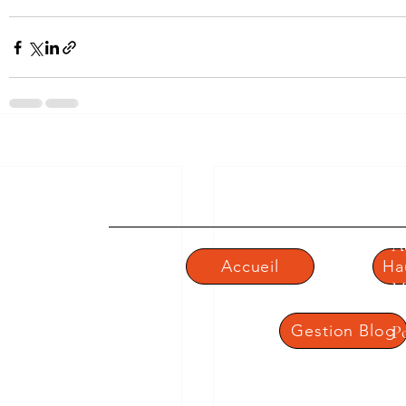
LYCÉE CONDORCET
N
Ac
Accueil
Ha
M
Gestion Blog
Po
C