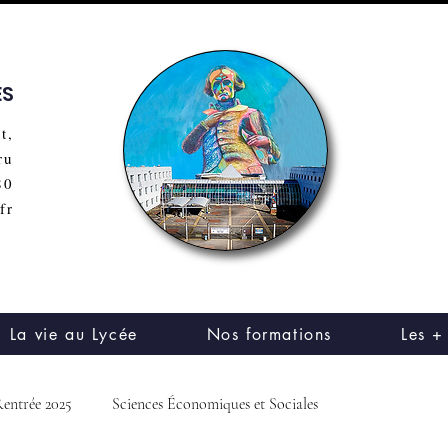
ES
t,
ru
80
fr
La vie au Lycée
Nos formations
Les +
entrée 2025
Sciences Économiques et Sociales