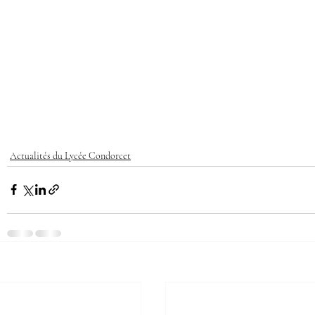
Actualités du Lycée Condorcet
LYCÉE CONDORCET
N