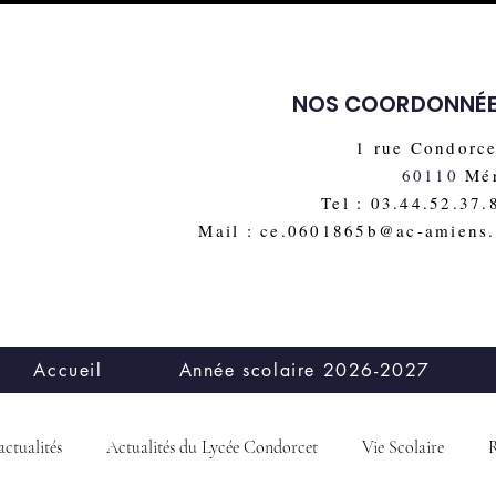
NOS COORDONNÉ
1 rue Condorce
60110
Mé
Tel : 03.44.52.37.
Mail : ce.0601865b@ac-amiens.
Accueil
Année scolaire 2026-2027
actualités
Actualités du Lycée Condorcet
Vie Scolaire
R