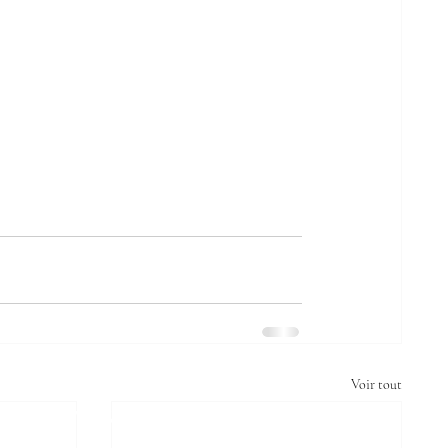
Voir tout
 MÉRU
AVIGATION RAPIDE
NOS CO