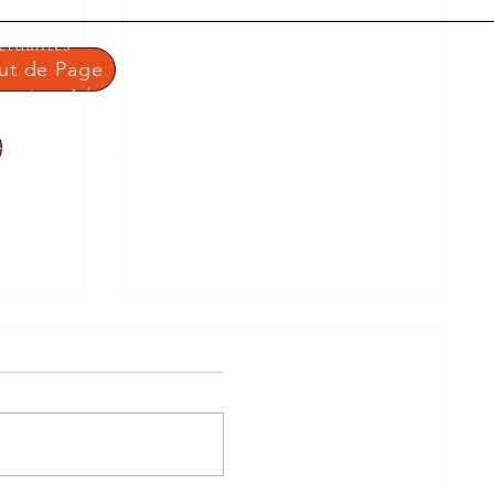
tualités
1 rue Condo
ut de Page
Tel : 03.
entions Légales
Mail :
ce
litique de confidentialité
ontact